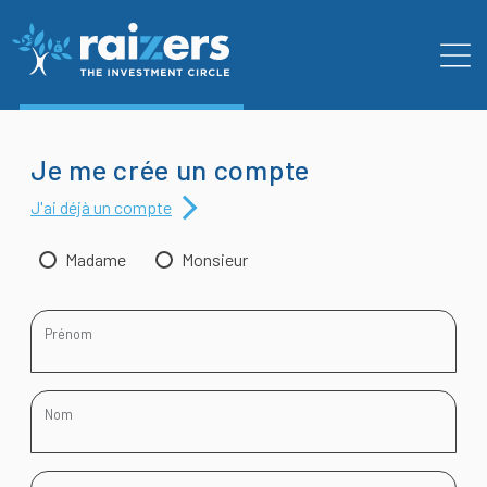
Je me crée un compte
J'ai déjà un compte
Si vous
Madame
Monsieur
êtes
humain,
Prénom
ignorez
ce
champ
Nom