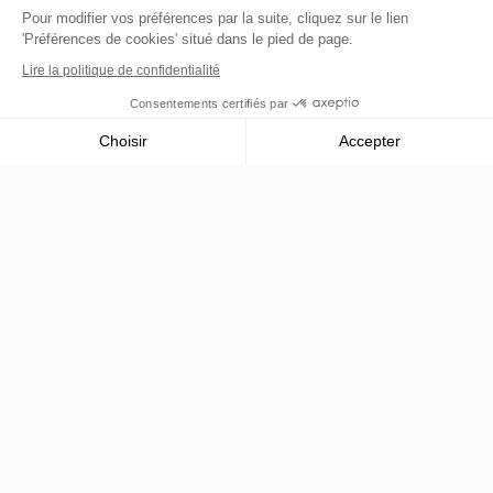
Pour modifier vos préférences par la suite, cliquez sur le lien
'Préférences de cookies' situé dans le pied de page.
Lire la politique de confidentialité
Consentements certifiés par
Choisir
Accepter
Axeptio consent
Plateforme de Gestion du Consentement : Personnalisez vos O
Notre plateforme vous permet d'adapter et de gérer vos paramètr
Prestataire de services de financement participatif agréé
auprès de l’Autorité française des marchés financiers (AMF)